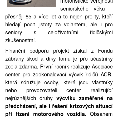
motoristické veřejnosti
seniorského věku –
přesněji 65 a více let a to nejen pro ty, kteří
hledají pocit jistoty za volantem, ale i pro
seniory s celoživotními řidičskými
zkušenostmi.
Finanční podporu projekt získal z Fondu
zábrany škod a díky tomu je pro účastníky
zcela zdarma. První ročník realizuje Asociace
center pro zdokonalovací výcvik řidičů AČR,
která sdružuje osoby, které jsou vlastníky
nebo provozovateli center realizující
nejrůznějších druhy
výcviku zaměřené na
předcházení, ale i řešení krizových situací
při řízení motorového vozidla
. Obsahem