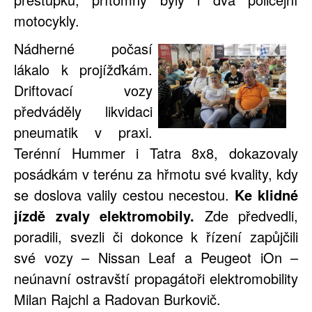
motocykly.
Nádherné počasí
lákalo k projížďkám.
Driftovací vozy
předváděly likvidaci
pneumatik v praxi.
Terénní Hummer i Tatra 8x8, dokazovaly
posádkám v terénu za hřmotu své kvality, kdy
se doslova valily cestou necestou.
Ke klidné
jízdě zvaly elektromobily.
Zde předvedli,
poradili, svezli či dokonce k řízení zapůjčili
své vozy – Nissan Leaf a Peugeot iOn –
neúnavní ostravští propagátoři elektromobility
Milan Rajchl a Radovan Burkovič.