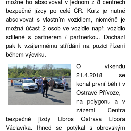
možné ho absolvovat v jednom z 8 centrech
bezpečné jízdy po celé ČR. Kurz je nutné
absolvovat s vlastním vozidlem, nicméně je
možná účast 2 osob ve vozidle např. vozidlo
sdílené s partnerem / partnerkou. Dochází
pak k vzájemnému střídání na pozici řízení
během výcviku.
O víkendu
21.4.2018 se
konal první běh i v
Ostravě-Přívoze,
na polygonu a v
zázemí Centra
bezpečné jízdy Libros Ostrava Libora
Václavíka. Ihned se potýkal s obrovským