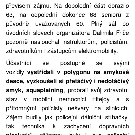
převisem zájmu. Na dopolední část dorazilo
63, na odpolední dokonce 68 seniorů z
původně uvažovaných 60. Plný sál po
úvodních slovech organizátora Dalimila Friče
pozorně naslouchal instruktorům, policistům,
zdravotníkům i zástupcům elektromobility.
Účastnící se postupně se svými
vozidly
vystřídali v polygonu na smykové
desce, vyzkoušeli si přetáčivý i nedotáčivý
smyk, aquaplaining
, probrali svůj zdravotní
stav v mobilní nemocnici Fifejdy a s
přítomnými policisty nešvary na silnicích.
Zájem budily jak policejní dálniční stíhačky,
tak technika k zachycení dopravních
přestupků, přítomny byly i dva policejní