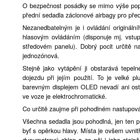
O bezpečnost posádky se mimo výše popsa
přední sedadla záclonové airbagy pro před
Nezanedbatelným je i ovládání origináln
hlasovým ovládáním (disponuje mj. vst
středovém panelu). Dobrý pocit určitě n
jednozónová.
Stejně jako vytápění ji obstarává tepel
dojezdu při jejím použití. To je velké p
barevným displejem OLED nevadí ani ostř
ve voze je elektrochromatické.
Co určitě zaujme při pohodlném nastupován
Všechna sedadla jsou pohodlná, jen ten p
byť s opěrkou hlavy. Místa je ovšem uvnit
dvoumetrový chlap a za něj i jeho stejně