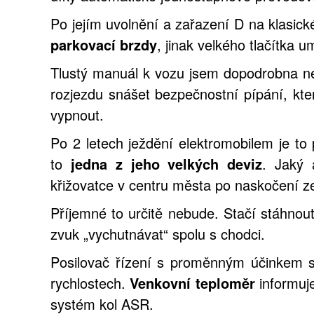
Po jejím uvolnění a zařazení D na klasick
parkovací brzdy
, jinak velkého tlačítka 
Tlustý manuál k vozu jsem dopodrobna nep
rozjezdu snášet bezpečnostní pípání, kte
vypnout.
Po 2 letech ježdění elektromobilem je to 
to
jedna z jeho velkých deviz
. Jaký 
křižovatce v centru města po naskočení z
Příjemné to určitě nebude. Stačí stáhnou
zvuk „vychutnávat“ spolu s chodci.
Posilovač řízení s proměnným účinkem s 
rychlostech.
Venkovní teploměr
informuje
systém kol ASR.