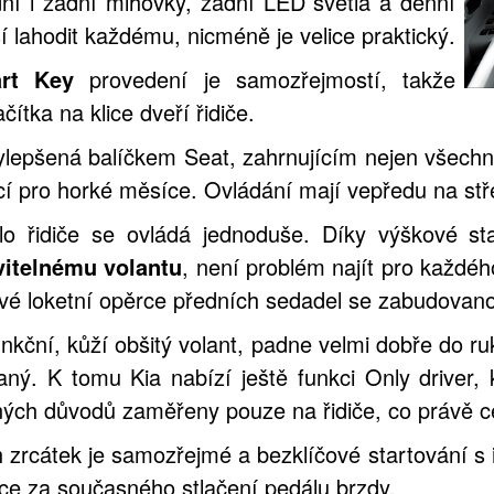
ní i zadní mlhovky, zadní LED světla a denní
 lahodit každému, nicméně je velice praktický.
art Key
provedení je samozřejmostí, takže
tka na klice dveří řidiče.
ylepšená balíčkem Seat, zahrnujícím nejen všechna
lací pro horké měsíce. Ovládání mají vepředu na s
lo řidiče se ovládá jednoduše. Díky výškové sta
vitelnému volantu
, není problém najít pro každé
vé loketní opěrce předních sedadel se zabudovan
unkční, kůží obšitý volant, padne velmi dobře do r
aný. K tomu Kia nabízí ještě funkci Only driver
ých důvodů zaměřeny pouze na řidiče, co právě c
 zrcátek je samozřejmé a bezklíčové startování s i
ce za současného stlačení pedálu brzdy.