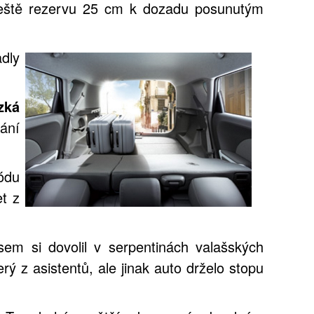
ještě rezervu 25 cm k dozadu posunutým
adly
zká
ání
módu
t z
jsem si dovolil v serpentinách valašských
rý z asistentů, ale jinak auto drželo stopu