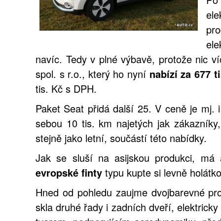
el
pr
el
navíc.
Tedy v plné výbavě, protože nic víc
spol. s r.o., který ho nyní
nabízí za 677 t
tis. Kč s DPH.
Paket Seat přidá další 25. V ceně je mj.
sebou 10 tis. km najetých jak zákazníky,
stejně jako letní, součástí této nabídky.
Jak se sluší na asijskou produkci, má 
evropské finty
typu kupte si levně holátko
Hned od pohledu zaujme dvojbarevné pro
skla druhé řady i zadních dveří, elektricky