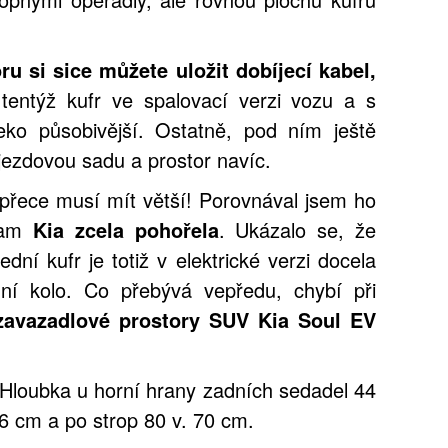
u si sice můžete uložit dobíjecí kabel,
tentýž kufr ve spalovací verzi vozu a s
eko působivější. Ostatně, pod ním ještě
jezdovou sadu a prostor navíc.
 přece musí mít větší! Porovnával jsem ho
 tam
Kia zcela pohořela
. Ukázalo se, že
ní kufr je totiž v elektrické verzi docela
ní kolo. Co přebývá vepředu, chybí při
zavazadlové prostory SUV Kia Soul EV
 Hloubka u horní hrany zadních sedadel 44
6 cm a po strop 80 v. 70 cm.