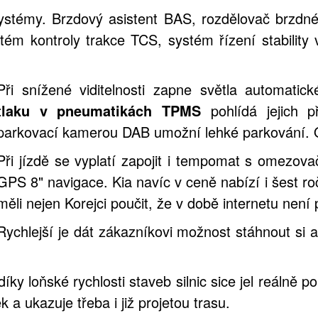
ystémy. Brzdový asistent BAS, rozdělovač brzdné
stém kontroly trakce TCS, systém řízení stability
Při snížené viditelnosti zapne světla automati
tlaku v pneumatikách TPMS
pohlídá jejich p
parkovací kamerou DAB umožní lehké parkování. O
Při jízdě se vyplatí zapojit i tempomat s omezova
GPS 8" navigace. Kia navíc v ceně nabízí i šest ro
měli nejen Korejci poučit, že v době internetu není 
Rychlejší je dát zákazníkovi možnost stáhnout si 
díky loňské rychlosti staveb silnic sice jel reálně 
a ukazuje třeba i již projetou trasu.