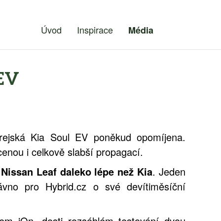
Úvod
Inspirace
Média
 EV
rejská Kia Soul EV poněkud opomíjena.
cenou i celkově slabší propagací.
 Nissan Leaf daleko lépe než Kia
. Jeden
vno pro Hybrid.cz o své devítiměsíční
em iOn, dosti rozsáhlém testování dvou