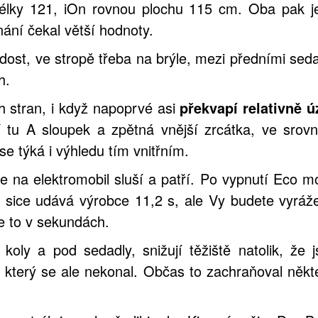
délky 121, iOn rovnou plochu 115 cm. Oba pak 
ní čekal větší hodnoty.
ost, ve stropě třeba na brýle, mezi předními sed
h.
 stran, i když napoprvé asi
překvapí relativně ú
í tu A sloupek a zpětná vnější zrcátka, ve srovn
e týká i výhledu tím vnitřním.
se na elektromobil sluší a patří. Po vypnutí Eco 
 sice udává výrobce 11,2 s, ale Vy budete vyráže
e to v sekundách.
koly a pod sedadly, snižují těžiště natolik, že 
, který se ale nekonal. Občas to zachraňoval někte