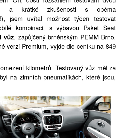
0) a krátké zkušenosti s oběma
), jsem uvítal možnost týden testovat
obílé kombinaci, s výbavou Paket Seat
í vůz
, zapůjčený brněnským PEMM Brno,
né verzi Premium, vyjde dle ceníku na 849
z omezení kilometrů. Testovaný vůz měl za
 byl na zimních pneumatikách, které jsou,