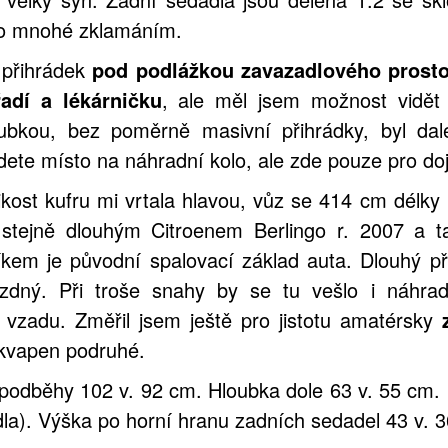
pro mnohé zklamáním.
 přihrádek
pod podlážkou zavazadlového prostor
řadí a lékárničku
, ale měl jsem možnost vidět 
ubkou, bez poměrně masivní přihrádky, byl dal
dete místo na náhradní kolo, ale zde pouze pro do
ikost kufru mi vrtala hlavou, vůz se 414 cm délky
 stejně dlouhým Citroenem Berlingo r. 2007 a
íkem je původní spalovací základ auta. Dlouhý před
zdný. Při troše snahy by se tu vešlo i náhrad
y vzadu. Změřil jsem ještě pro jistotu amatérsky
kvapen podruhé.
 podběhy 102 v. 92 cm. Hloubka dole 63 v. 55 cm.
la). Výška po horní hranu zadních sedadel 43 v. 3