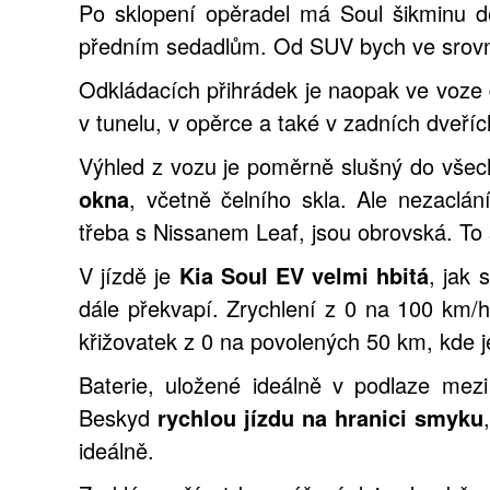
Po sklopení opěradel má Soul šikminu 
předním sedadlům. Od SUV bych ve srovná
Odkládacích přihrádek je naopak ve voze d
v tunelu, v opěrce a také v zadních dveříc
Výhled z vozu je poměrně slušný do všech
okna
, včetně čelního skla. Ale nezaclán
třeba s Nissanem Leaf, jsou obrovská. To s
V jízdě je
Kia Soul EV velmi hbitá
, jak 
dále překvapí. Zrychlení z 0 na 100 km/h
křižovatek z 0 na povolených 50 km, kde j
Baterie, uložené ideálně v podlaze mezi 
Beskyd
rychlou jízdu na hranici smyku
ideálně.