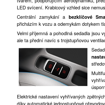
tvarem, podporujícím aerodynamiku, před
LED svícení. Krabicový vzhled sice nemusí
Centrální zamykání a
bezklíčové Sm
přicházím k vozu a odemykám dotykem tlačí
Velmi příjemná a pohodlná sedadla jsou v
ale ta přední navíc s trojstupňovou venti
Sedad
nasta
středo
Multif
vyhřív
úsporn
Elektrické nastavení vyhřívaných zpětných
díky automatické jednostupňové převodov