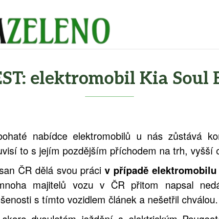
ST: elektromobil Kia Soul
bohaté nabídce elektromobilů u nás zůstává ko
visí to s jejím pozdějším příchodem na trh, vyšší 
san ČR dělá svou práci
v případě elektromobilu
mnoha majitelů vozu v ČR přitom napsal nedá
šenosti s tímto vozidlem článek a nešetřil chválou.
skoro dvouletém ježdění s elektrickým Peugeot