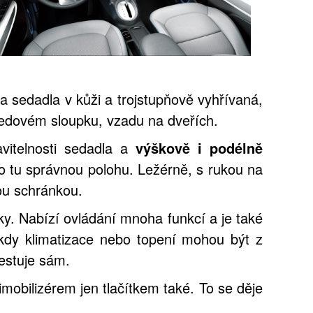
 sedadla v kůži a trojstupňově vyhřívaná,
tředovém sloupku, vzadu na dveřích.
vitelnosti sedadla a
výškově i podélně
ho tu správnou polohu. Ležérně, s rukou na
ou schránkou.
uky. Nabízí ovládání mnoha funkcí a je také
, kdy klimatizace nebo topení mohou být z
estuje sám.
mobilizérem jen tlačítkem také. To se děje