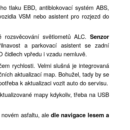
ho tlaku EBD, antiblokovací systém ABS,
 vozidla VSM nebo asistent pro rozjezd do
cké rozsvěcování světlometů ALC.
Senzor
řilnavost a parkovací asistent se zadní
 čidlech vpředu i vzadu nemluvě.
čem rychlosti. Velmi slušná je integrovaná
čních aktualizací map. Bohužel, tady by se
potřeba k aktualizaci vozit auto do servisu.
aktualizované mapy kdykoliv, třeba na USB
po novém asfaltu, ale
dle navigace lesem a