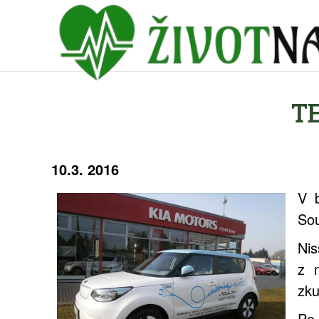
TE
10.3. 2016
V 
Sou
Nis
z 
zku
Po 