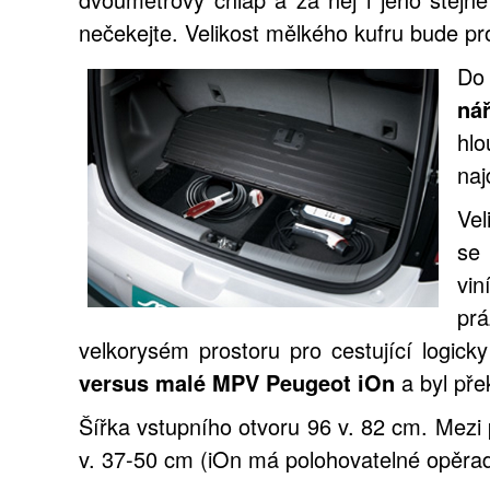
nečekejte. Velikost mělkého kufru bude 
Do
ná
hlo
naj
Vel
se
vin
prá
velkorysém prostoru pro cestující logick
versus malé MPV Peugeot iOn
a byl pře
Šířka vstupního otvoru 96 v. 82 cm. Mezi
v. 37-50 cm (iOn má polohovatelné opěrad