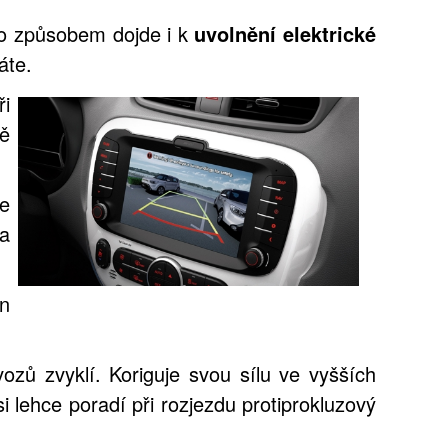
mto způsobem dojde i k
uvolnění elektrické
áte.
ři
ně
je
a
en
zů zvyklí. Koriguje svou sílu ve vyšších
 lehce poradí při rozjezdu protiprokluzový