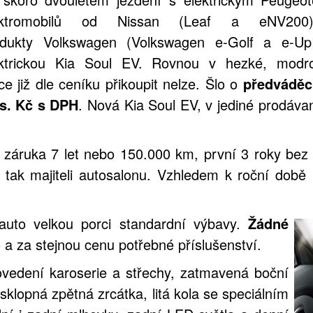
ektromobilů od Nissan (Leaf a eNV20
odukty Volkswagen (Volkswagen e-Golf a e-Up!
ektrickou Kia Soul EV. Rovnou v hezké, modr
e již dle ceníku přikoupit nelze. Šlo o
předváděc
is. Kč s DPH
. Nová Kia Soul EV, v jediné prodáva
 i záruka 7 let nebo 150.000 km, první 3 roky be
 tak majiteli autosalonu. Vzhledem k roční době
auto velkou porci standardní výbavy.
Žádné
 a za stejnou cenu potřebné příslušenství.
vedení karoserie a střechy, zatmavená boční
 sklopná zpětná zrcátka, litá kola se speciálním