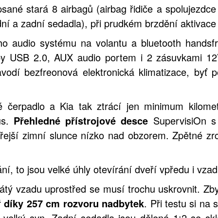
né stará 8 airbagů (airbag řidiče a spolujezdce 
ní a zadní sedadla), při prudkém brzdění aktivace
ího audio systému na volantu a bluetooth handsf
upy USB 2.0, AUX audio portem i 2 zásuvkami 1
avodí bezfreonová elektronická klimatizace, byť 
né čerpadlo a Kia tak ztrácí jen minimum kilome
lus.
Přehledné přístrojové desce
SupervisiOn s 
ejší zimní slunce nízko nad obzorem. Zpětné zr
í, to jsou velké úhly otevírání dveří vpředu i vzad
átý vzadu uprostřed se musí trochu uskrovnit. Zby
ř
díky 257 cm rozvoru nadbytek
. Při testu si n
 velký syn. Zadní sedadla jsou dělená 1:2 se sk