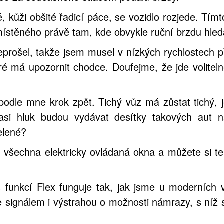
é, kůži obšité řadicí páce, se vozidlo rozjede. Tí
umístěného právě tam, kde obvykle ruční brzdu hled
rošel, takže jsem musel v nízkých rychlostech p
ré má upozornit chodce. Doufejme, že jde volitel
podle mne krok zpět. Tichý vůz má zůstat tichý, 
asi hluk budou vydávat desítky takových aut n
elené?
t všechna elektricky ovládaná okna a můžete si t
funkcí Flex funguje tak, jak jsme u moderních vo
 signálem i výstrahou o možnosti námrazy, s níž si