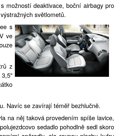
s možností deaktivace, boční airbagy pro
 výstražných světlometů.
ree s
2V ve
pouze
trů z
3,5"
cátko
u. Navíc se zavírají téměř bezhlučně.
la na něj taková provedením spíše lavice,
a spolujezdcovo sedadlo pohodlně sedl skoro
lopnými opěradly, ale rovnou plochu kufru