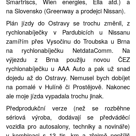
Smartriscs, Wien energies, Ella atd.) a
na
Slovensko (Greenway
a prodejci Nissan).
Plán jízdy do Ostravy se trochu změnil, z
rychlonabíječky v Pardubicích u Nissanu
zamířím přes Vysočinu do Troubska u Brna
na rychlonabíječku NetdataComm. Na
výjezdu z Brna použiju novou ČEZ
rychlonabíječku u AAA Auto a pak už snad
dojedu až do Ostravy. Nemusel bych dobíjet
na pomalé v Hulíně či Prostějově. Nakonec
ale moje jízda vypadala trochu jinak.
Předprodukční verze (než se rozběhne
sériová výroba, dodávají se předváděcí
vozidla pro autosalony, techniky a novináře)
v kombinaci s 13 tis. km a zřejmě nepříliš