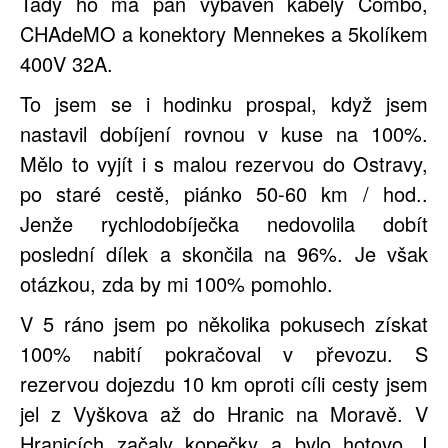
Tady ho má pán vybaven kabely Combo,
CHAdeMO a konektory Mennekes a 5kolíkem
400V 32A.
To jsem se i hodinku prospal, když jsem
nastavil dobíjení rovnou v kuse na 100%.
Mělo to vyjít i s malou rezervou do Ostravy,
po staré cestě, piánko 50-60 km / hod..
Jenže rychlodobíječka nedovolila dobít
poslední dílek a skončila na 96%. Je však
otázkou, zda by mi 100% pomohlo.
V 5 ráno jsem po několika pokusech získat
100% nabití pokračoval v převozu. S
rezervou dojezdu 10 km oproti cíli cesty jsem
jel z Vyškova až do Hranic na Moravě. V
Hranicích začaly kopečky a bylo hotovo. I