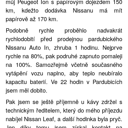
můj Peugeot Ion s papírovým dojezdem 150
km, kdežto dodávka Nissanu má mít
papírově až 170 km.
Podobně rychle proběhlo nadvakrát
rychlodobití před prodejnou pardubického
Nissanu Auto In, zhruba 1 hodinu. Nejprve
rychle na 80%, pak podruhé zapnuto pomaleji
na 100%. Samozřejmě včetně současného
vytápění vozu naplno, aby teplo neubíralo
kapacitu baterií. Ve 22 hodin v Pardubicích
jsem měl dobito.
Pak jsem se ještě příjemně u kávy zdržel s
technickým ředitelem, který do mého příjezdu
nabíjel Nissan Leaf, a další hodinka byla pryč.
Jen díky tomu jsem získal kontakt na