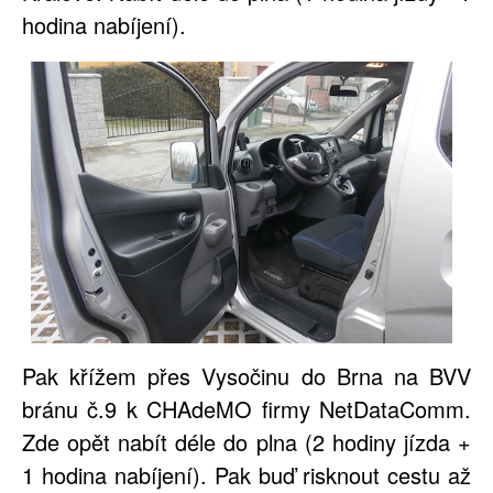
hodina nabíjení).
Pak křížem přes Vysočinu do Brna na BVV
bránu č.9 k CHAdeMO firmy NetDataComm.
Zde opět nabít déle do plna (2 hodiny jízda +
1 hodina nabíjení). Pak buď risknout cestu až