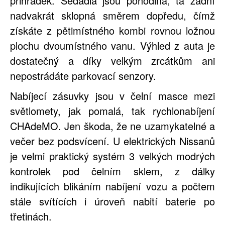
přihrádek. Sedadla jsou pohodlná, ta zadní
nadvakrát sklopná směrem dopředu, čímž
získáte z pětimístného kombi rovnou ložnou
plochu dvoumístného vanu. Výhled z auta je
dostatečný a díky velkým zrcátkům ani
nepostrádáte parkovací senzory.
Nabíjecí zásuvky jsou v čelní masce mezi
světlomety, jak pomalá, tak rychlonabíjení
CHAdeMO. Jen škoda, že ne uzamykatelné a
večer bez podsvícení. U elektrických Nissanů
je velmi praktický systém 3 velkých modrých
kontrolek pod čelním sklem, z dálky
indikujících blikáním nabíjení vozu a počtem
stále svítících i úroveň nabití baterie po
třetinách.