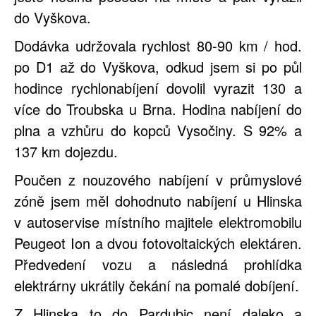
do Vyškova.
Dodávka udržovala rychlost 80-90 km / hod.
po D1 až do Vyškova, odkud jsem si po půl
hodince rychlonabíjení dovolil vyrazit 130 a
více do Troubska u Brna. Hodina nabíjení do
plna a vzhůru do kopců Vysočiny. S 92% a
137 km dojezdu.
Poučen z nouzového nabíjení v průmyslové
zóně jsem měl dohodnuto nabíjení u Hlinska
v autoservise místního majitele elektromobilu
Peugeot Ion a dvou fotovoltaických elektáren.
Předvedení vozu a následná prohlídka
elektrárny ukrátily čekání na pomalé dobíjení.
Z Hlinska to do Pardubic není daleko a