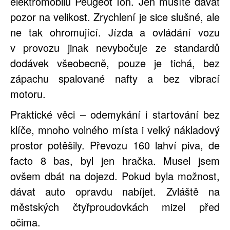
elektromobilu Peugeot Ion. Jen musíte dávat
pozor na velikost. Zrychlení je sice slušné, ale
ne tak ohromující. Jízda a ovládání vozu
v provozu jinak nevybočuje ze standardů
dodávek všeobecně, pouze je tichá, bez
zápachu spalované nafty a bez vibrací
motoru.
Praktické věci – odemykání i startování bez
klíče, mnoho volného místa i velký nákladový
prostor potěšily. Převozu 160 lahví piva, de
facto 8 bas, byl jen hračka. Musel jsem
ovšem dbát na dojezd. Pokud byla možnost,
dávat auto opravdu nabíjet. Zvláště na
městských čtyřproudovkách mizel před
očima.