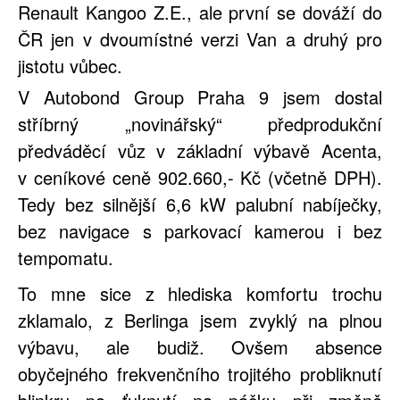
Renault Kangoo Z.E., ale první se dováží do
ČR jen v dvoumístné verzi Van a druhý pro
jistotu vůbec.
V Autobond Group Praha 9 jsem dostal
stříbrný „novinářský“ předprodukční
předváděcí vůz v základní výbavě Acenta,
v ceníkové ceně 902.660,- Kč (včetně DPH).
Tedy bez silnější 6,6 kW palubní nabíječky,
bez navigace s parkovací kamerou i bez
tempomatu.
To mne sice z hlediska komfortu trochu
zklamalo, z
Berlinga
jsem zvyklý na plnou
výbavu, ale budiž. Ovšem absence
obyčejného frekvenčního trojitého probliknutí