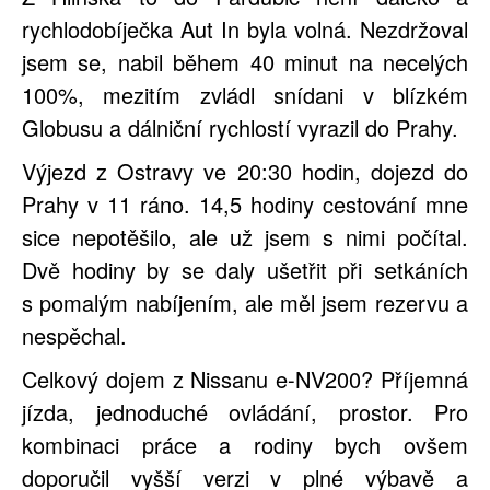
rychlodobíječka Aut In byla volná. Nezdržoval
jsem se, nabil během 40 minut na necelých
100%, mezitím zvládl snídani v blízkém
Globusu a dálniční rychlostí vyrazil do Prahy.
Výjezd z Ostravy ve 20:30 hodin, dojezd do
Prahy v 11 ráno. 14,5 hodiny cestování mne
sice nepotěšilo, ale už jsem s nimi počítal.
Dvě hodiny by se daly ušetřit při setkáních
s pomalým nabíjením, ale měl jsem rezervu a
nespěchal.
Celkový dojem z Nissanu e-NV200? Příjemná
jízda, jednoduché ovládání, prostor. Pro
kombinaci práce a rodiny bych ovšem
doporučil vyšší verzi v plné výbavě a