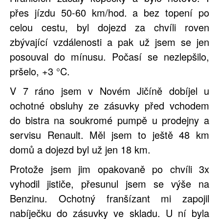
přes jízdu 50-60 km/hod. a bez topení po
celou cestu, byl dojezd za chvíli roven
zbývající vzdálenosti a pak už jsem se jen
posouval do mínusu. Počasí se nezlepšilo,
pršelo, +3 °C.
V 7 ráno jsem v Novém Jičíně dobíjel u
ochotné obsluhy ze zásuvky před vchodem
do bistra na soukromé pumpě u prodejny a
servisu Renault. Měl jsem to ještě 48 km
domů a dojezd byl už jen 18 km.
Protože jsem jim opakovaně po chvíli 3x
vyhodil jističe, přesunul jsem se výše na
Benzinu. Ochotný franšízant mi zapojil
nabíječku do zásuvky ve skladu. U ní byla