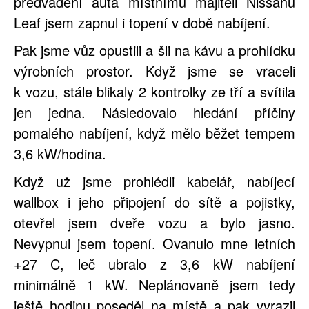
předvádění auta místnímu majiteli Nissanu
Leaf jsem zapnul i topení v době nabíjení.
Pak jsme vůz opustili a šli na kávu a prohlídku
výrobních prostor. Když jsme se vraceli
k vozu, stále blikaly 2 kontrolky ze tří a svítila
jen jedna. Následovalo hledání příčiny
pomalého nabíjení, když mělo běžet tempem
3,6 kW/hodina.
Když už jsme prohlédli kabelář, nabíjecí
wallbox i jeho připojení do sítě a pojistky,
otevřel jsem dveře vozu a bylo jasno.
Nevypnul jsem topení. Ovanulo mne letních
+27 C, leč ubralo z 3,6 kW nabíjení
minimálně 1 kW. Neplánovaně jsem tedy
ještě hodinu poseděl na místě a pak vyrazil