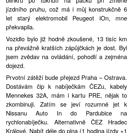
blinkru po ťuknutí na páčku při změně
jízdního pruhu, což má i můj konstrukčně 6
let starý elektromobil
Peugeot iOn
, mne
překvapila.
Vozidlo bylo již hodně zkoušené, 13 tisíc km
na převážně kratších zápůjčkách je dost. Byl
jsem zvědav na ovládání, pohodlí a zejména
dojezd.
Prvotní zátěží bude přejezd Praha – Ostrava.
Dostávám čip k nabíječkám ČEZu, kabely
Mennekes 32A, mám i kartu PRE, nějak to
zkombinuji. Zatím se jeví rozumné jet k
Nissanu Auto In do Pardubice na
rychlonabíječku. Alternativně ČEZ Hradec
Králové. Nabít déle do plna (1 hodina jízdy +1