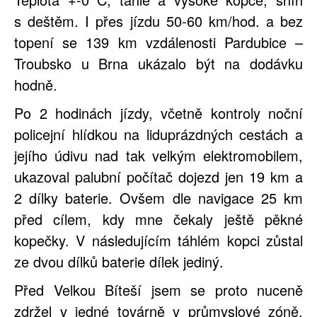
s deštěm. I přes jízdu 50-60 km/hod. a bez
topení se 139 km vzdálenosti Pardubice –
Troubsko u Brna ukázalo být na dodávku
hodně.
Po 2 hodinách jízdy, včetně kontroly noční
policejní hlídkou na liduprázdných cestách a
jejího údivu nad tak velkým elektromobilem,
ukazoval palubní počítač dojezd jen 19 km a
2 dílky baterie. Ovšem dle navigace 25 km
před cílem, kdy mne čekaly ještě pěkné
kopečky. V následujícím táhlém kopci zůstal
ze dvou dílků baterie dílek jediný.
Před Velkou Bíteší jsem se proto nuceně
zdržel v jedné továrně v průmyslové zóně.