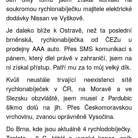
soukromou rychlonabíječku majitele elektrické
dodávky Nissan ve Vyškově.
Je daleko blíže k Ostravě, než ta poslední
brněnská, rychlonabíječka od ČEZu u
prodejny AAA auto. Přes SMS komunikaci s
pánem, který dlel právě v zahraničí, jsem na
ni získal přístup. Patří mu za to můj velký dík.
Kvůli neustále trvající neexistenci sítě
rychlonabíječek v ČR, na Moravě a ve
Slezsku obzvláště, jsem musel z Pardubic
šikmo dolů na jih. Přes Českomoravskou
vrchovinu, zvanou oprávněně Vysočina.
Do Brna, kde jsou aktuálně 4 rychlodobíječky.
Teplota +-0 C, táhlé a vysoké kopce, sníh