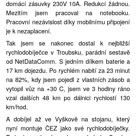
domácí zásuvky 230V 10A. Redukcí žádnou.
Mezitím jsem pracoval na notebooku.
Pracovní nezávislost díky mobilnímu připojení
je k nezaplacení.
Tak jsem se nakonec dostal k nejbližší
rychlodobíječce v Troubsku, parádní sestavě
od NetDataComm. S jedním dílkem baterie a
17 km dojezdu. Po rychlém nabití za 23 minut
na 82%, kdy jsem pojedl z vlastních zásob a
vytopil vůz na +30 C, jsem ve 3 hodiny ráno
vzal dalších 48 km po dálnici rychlostí 130
km/hod.
A dobíjel až ve Vyškově na stojanu, který
nyní montuje ČEZ jako své rychlodobíječky.