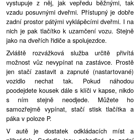
vystupuje z něj, jak vepředu běžnými, tak
vzadu posuvnými dveřmi. Přístupný je dobře
zadní prostor pátými vyklápěcími dveřmi. I na
nich je pak tlačítko k uzamčení vozu. Stejně
jako na dveřích řidiče a spolujezdce.
Zvláště rozvážková služba určitě přivítá
možnost vůz nevypínat na zastávce. Prostě
jen stačí zastavit a zapnuté (nastartované)
vozidlo nechat tak. Pokud náhodou
poodejdete kousek dále s klíči v kapse, nikdo
s ním stejně neodjede. Můžete ho
samozřejmě vypínat, stačí stisk tlačítka a
páka v poloze P.
V autě je dostatek odkládacích míst a