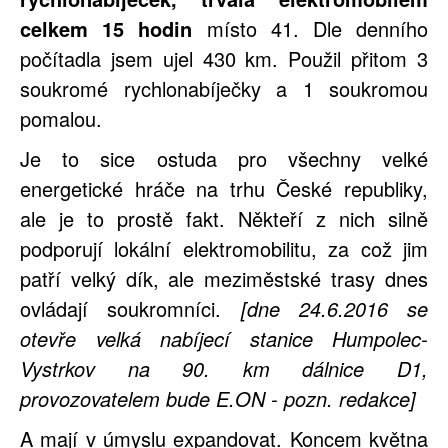
celkem 15 hodin
místo 41. Dle denního
počítadla jsem ujel 430 km. Použil přitom 3
soukromé rychlonabíječky a 1 soukromou
pomalou.
Je to sice ostuda pro všechny velké
energetické hráče na trhu České republiky,
ale je to prostě fakt. Někteří z nich silně
podporují lokální elektromobilitu, za což jim
patří velký dík, ale meziměstské trasy dnes
ovládají soukromníci.
[dne 24.6.2016 se
otevře velká nabíjecí stanice Humpolec-
Vystrkov na 90. km dálnice D1,
provozovatelem bude E.ON - pozn. redakce]
A mají v úmyslu expandovat. Koncem května