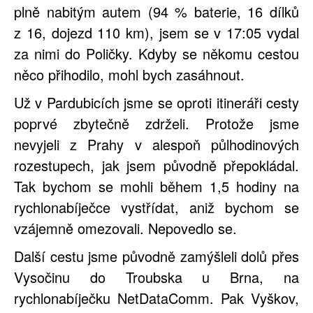
plně nabitým autem (94 % baterie, 16 dílků
z 16, dojezd 110 km), jsem se v 17:05 vydal
za nimi do Poličky. Kdyby se někomu cestou
něco přihodilo, mohl bych zasáhnout.
Už v Pardubicích jsme se oproti itineráři cesty
poprvé zbytečně zdrželi. Protože jsme
nevyjeli z Prahy v alespoň půlhodinových
rozestupech, jak jsem původně přepokládal.
Tak bychom se mohli během 1,5 hodiny na
rychlonabíječce vystřídat, aniž bychom se
vzájemně omezovali. Nepovedlo se.
Další cestu jsme původně zamýšleli dolů přes
Vysočinu do Troubska u Brna, na
rychlonabíječku NetDataComm. Pak Vyškov,