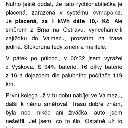
Nutno ještě dodat, že tato rychlonabíječka je
placená, zařazená v systému
evmapa.cz
.
Je
placená, za 1 kWh dáte 10,- Kč
. Ale
směrem z Brna na Ostravu, vynecháme-li
zajížďku do Valmezu, prozatím na trase
jediná. Stokoruna tedy změnila majitele.
V pátek po půlnoci, v 00:32 jsem vyrážel
z Vyškova. S 94% baterie, 16 dílky baterie
z 16 a dojezdem dle palubního počítače 119
km.
První kolega už v tu dobu nabíjel ve Valmezu,
další k němu směřoval. Trasu dobře znám,
byla noc, nikde ani živáčka, auto jsem
nešetřil. Jel jsem, co to šlo. Ostatně už to