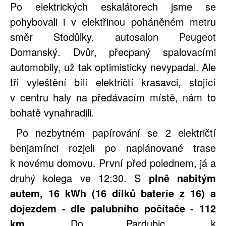
Po elektrických eskalátorech jsme se
pohybovali i v elektřinou poháněném metru
směr Stodůlky, autosalon Peugeot
Domanský. Dvůr, přecpaný spalovacími
automobily, už tak optimisticky nevypadal. Ale
tři vyleštění bílí električtí krasavci, stojící
v centru haly na předávacím místě, nám to
bohatě vynahradili.
Po nezbytném papírování se 2 električtí
benjamínci rozjeli po naplánované trase
k novému domovu. První před polednem, já a
druhý kolega ve 12:30. S
plně nabitým
autem, 16 kWh (16 dílků baterie z 16) a
dojezdem - dle palubního počítače - 112
km
. Do Pardubic, k