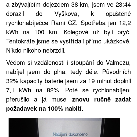
a zbývajícím dojezdem 38 km, jsem ve 23:44
dorazil do Vyškova, k opuštěné
rychlonabíječce Rami CZ. Spotřeba jen 12,2
kWh na 100 km. Kolegové už byli pryč.
Tentokráte jsme se vystřídali přímo ukázkově.
Nikdo nikoho nebrzdil.
Vědom si vzdálenosti i stoupání do Valmezu,
nabíjel jsem do plna, tedy déle. Původních
32% kapacity baterie jsem za 19 minut doplnil
7,1 kWh na 82%. Poté se rychlonabíjení
přerušilo a já musel
znovu ručně zadat
požadavek na 100% nabití
.