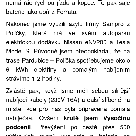
nemá rád rychlou jízdu a kopce. To pak saje
baterie jako upír z Ferratu.
Nakonec jsme využili azylu firmy Sampro z
Poličky, která má ve svém autoparku
elektrickou dodávku Nissan eNV200 a Tesla
Model S. Původně jsem předpokládal, že na
trase Pardubice – Polička spotřebujeme okolo
6 kWh elektřiny a pomalým nabíjením
strávíme 1-2 hodiny.
Zvláště pak, když jsme měli sebou silnější
nabíjecí kabely (230V 16A) a další slíbené na
místě, kde pro nás byla připravena pomalá
nabíječka. Ovšem
krutě jsem Vysočinu
podcenil
. Převýšení po cestě přes 500
výškových metrů vycucalo z baterie na