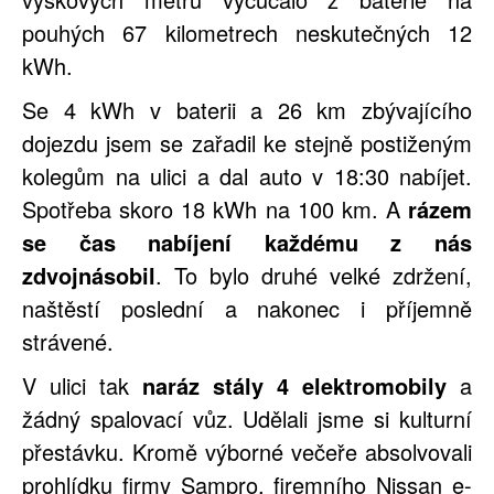
pouhých 67 kilometrech neskutečných 12
kWh.
Se 4 kWh v baterii a 26 km zbývajícího
dojezdu jsem se zařadil ke stejně postiženým
kolegům na ulici a dal auto v 18:30 nabíjet.
Spotřeba skoro 18 kWh na 100 km. A
rázem
se čas nabíjení každému z nás
zdvojnásobil
. To bylo druhé velké zdržení,
naštěstí poslední a nakonec i příjemně
strávené.
V ulici tak
naráz stály 4 elektromobily
a
žádný spalovací vůz. Udělali jsme si kulturní
přestávku. Kromě výborné večeře absolvovali
prohlídku firmy Sampro, firemního Nissan e-