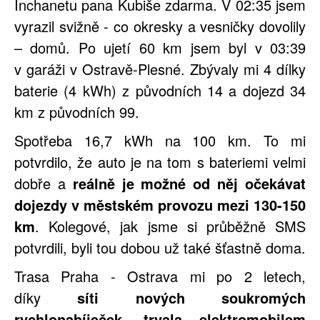
Inchanetu pana Kubiše zdarma. V 02:35 jsem
vyrazil svižně - co okresky a vesničky dovolily
– domů. Po ujetí 60 km jsem byl v 03:39
v garáži v Ostravě-Plesné. Zbývaly mi 4 dílky
baterie (4 kWh) z původních 14 a dojezd 34
km z původních 99.
Spotřeba 16,7 kWh na 100 km. To mi
potvrdilo, že auto je na tom s bateriemi velmi
dobře a
reálně je možné od něj očekávat
dojezdy v městském provozu mezi 130-150
km
. Kolegové, jak jsme si průběžně SMS
potvrdili, byli tou dobou už také šťastně doma.
Trasa Praha - Ostrava mi po 2 letech,
díky
síti nových soukromých
rychlonabíječek, trvala elektromobilem