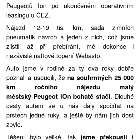
Peugeotů Ion po ukončeném operativním
leasingu u ČEZ.
Nájezd 12-19 tis. km, sada zimních
pneumatik navrch a jeden z nich, což jsme
zjistili až při přebírání, měl dokonce i
nezávislé naftové topení Webasto.
Auto jsme v rodině za ty dva roky dobře
poznali a usoudili, že
na souhrnných 25 000
km ročního nájezdu malý
městský Peugeot iOn bohatě stačí
. Dlouhé
cesty autem se u nás daly spočítat na
prstech jedné ruky, a ještě by nám jich dost
zbylo.
Těšení bylo veliké, tak
jsme překousli i