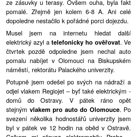
ze zásuvky u terasy. Ovšem ouha, byla fakt
pomalé. Zřejmě jen kolem 6-8 A. Ani celé
dopoledne nestačilo k pořádné porci dojezdu.
Musel jsem na internetu hledat další
elektrický azyl a
telefonicky ho ověřovat
. Ve
čtvrtek pozdě odpoledne jsem nechal auto
pomalu nabíjet v Olomouci na Biskupském
náměstí, rektorátu Palackého univerzity.
Potupně jsem odešel po svých na nádraží a
odjel vlakem Regiojet – byť také elektrickým -
domů do Ostravy. V pátek ráno opět
stejným
vlakem pro auto do Olomouce
. Po
svezení několika hodnostářů univerzity jsem
byl v pátek ve 12 hodin na oběd v Ostravě.
Celkem mi převoz elektromobilu Praha –