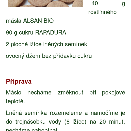
140 g
rostlinného
másla ALSAN BIO
90 g cukru RAPADURA
2 ploché lžíce lněných semínek
ovocný džem bez přídavku cukru
Příprava
Máslo necháme změknout při pokojové
teplotě.
Lněná semínka rozemeleme a namočíme je
do trojnásobku vody (6 lžíce) na 20 minut,
necháme nabobtnat.