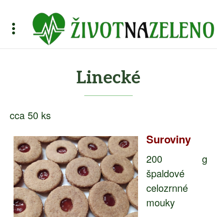
Linecké
cca 50 ks
Suroviny
200 g
špaldové
celozrnné
mouky