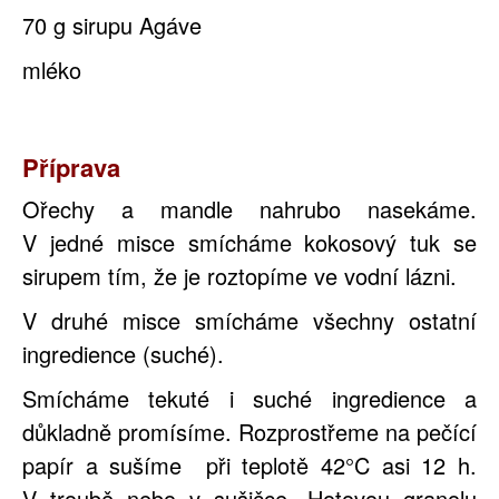
70 g sirupu Agáve
mléko
Příprava
Ořechy a mandle nahrubo nasekáme.
V jedné misce smícháme kokosový tuk se
sirupem tím, že je roztopíme ve vodní lázni.
V druhé misce smícháme všechny ostatní
ingredience (suché).
Smícháme tekuté i suché ingredience a
důkladně promísíme. Rozprostřeme na pečící
papír a sušíme při teplotě 42°C asi 12 h.
V troubě nebo v sušičce. Hotovou granolu