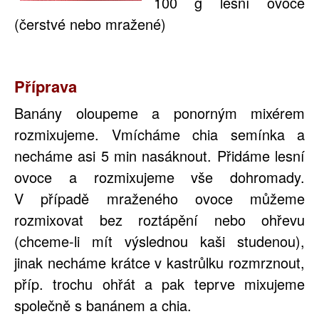
100 g lesní ovoce
(čerstvé nebo mražené)
Příprava
Banány oloupeme a ponorným mixérem
rozmixujeme. Vmícháme chia semínka a
necháme asi 5 min nasáknout. Přidáme lesní
ovoce a rozmixujeme vše dohromady.
V případě mraženého ovoce můžeme
rozmixovat bez roztápění nebo ohřevu
(chceme-li mít výslednou kaši studenou),
jinak necháme krátce v kastrůlku rozmrznout,
příp. trochu ohřát a pak teprve mixujeme
společně s banánem a chia.