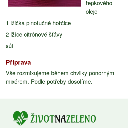
řepkového
oleje
1 lžička plnotučné hořčice
2 lžíce citrónové šťávy
sůl
Příprava
Vše rozmixujeme během chvilky ponorným
mixérem. Podle potřeby dosolíme.