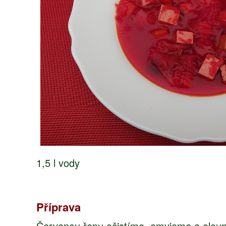
1,5 l vody
Příprava
Červenou řepu očistíme, omyjeme a oloupe