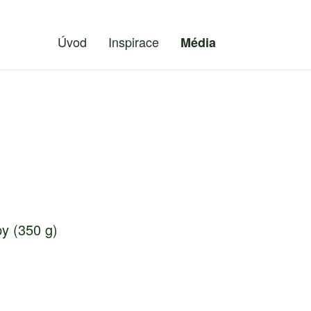
Úvod
Inspirace
Média
py (350 g)