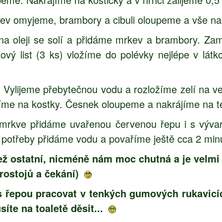
kev omyjeme, brambory a cibuli oloupeme a vše nak
 na oleji se solí a přidáme mrkev a brambory. Za
ový list (3 ks) vložíme do polévky nejlépe v lát
 Vylijeme přebytečnou vodu a rozložíme zelí na v
jíme na kostky. Česnek oloupeme a nakrájíme na te
rkve přidáme uvařenou červenou řepu i s vývare
e potřeby přidáme vodu a povaříme ještě cca 2 min
než ostatní, nicméně nám moc chutná a je velmi z
rostojů a čekání)
 s řepou pracovat v tenkých gumových rukavicíc
íte na toaletě děsit...