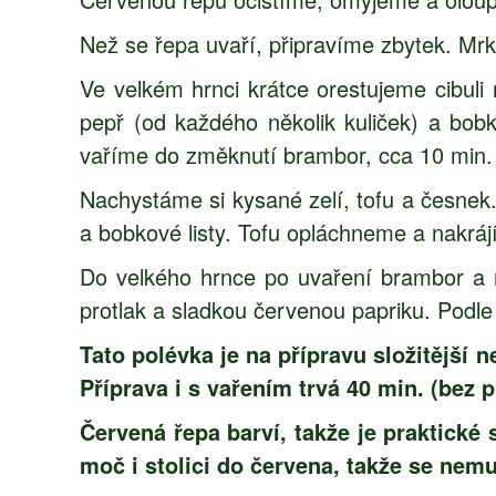
Než se řepa uvaří, připravíme zbytek. Mr
Ve velkém hrnci krátce orestujeme cibuli
pepř (od každého několik kuliček) a bobk
vaříme do změknutí brambor, cca 10 min.
Nachystáme si kysané zelí, tofu a česnek.
a bobkové listy. Tofu opláchneme a nakrá
Do velkého hrnce po uvaření brambor a m
protlak a sladkou červenou papriku. Podl
Tato polévka je na přípravu složitější 
Příprava i s vařením trvá 40 min. (bez p
Červená řepa barví, takže je praktické
moč i stolici do červena, takže se nemus