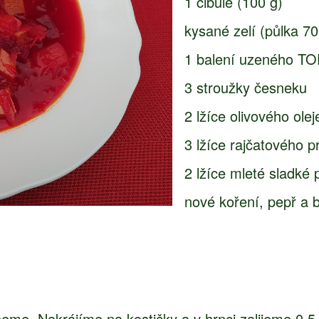
1 cibule (100 g)
kysané zelí (půlka 70
1 balení uzeného TO
3 stroužky česneku
2 lžíce olivového olej
3 lžíce rajčatového p
2 lžíce mleté sladké 
nové koření, pepř a b
me. Nakrájíme na kostičky a v hrnci zalijeme 0,5 