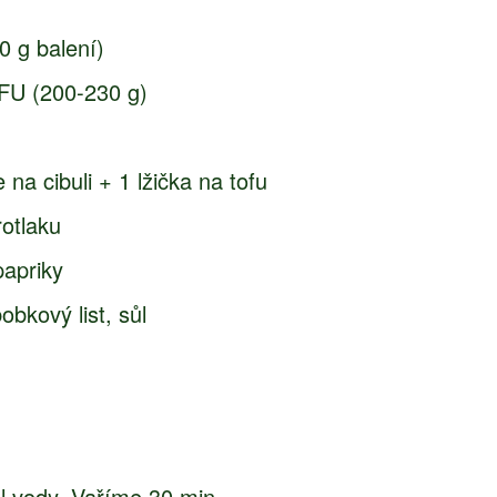
0 g balení)
FU (200-230 g)
e na cibuli + 1 lžička na tofu
rotlaku
papriky
obkový list, sůl
l vody. Vaříme 30 min.