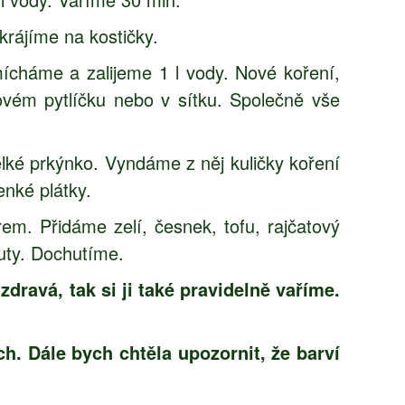
rájíme na kostičky.
mícháme a zalijeme 1 l vody. Nové koření,
kovém pytlíčku nebo v sítku. Společně vše
elké prkýnko. Vyndáme z něj kuličky koření
nké plátky.
m. Přidáme zelí, česnek, tofu, rajčatový
uty. Dochutíme.
dravá, tak si ji také pravidelně vaříme.
h. Dále bych chtěla upozornit, že barví