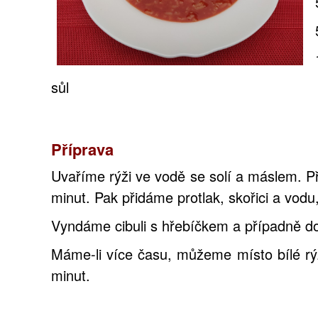
sůl
Příprava
Uvaříme rýži ve vodě se solí a máslem. P
minut. Pak přidáme protlak, skořici a vod
Vyndáme cibuli s hřebíčkem a případně d
Máme-li více času, můžeme místo bílé rýž
minut.