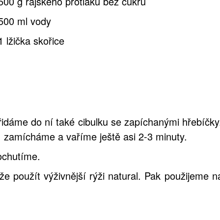
500 g rajského protlaku bez cukru
500 ml vody
1 lžička skořice
řidáme do ní také cibulku se zapíchanými hřebíčk
u, zamícháme a vaříme ještě asi 2-3 minuty.
ochutíme.
e použít výživnější rýži natural. Pak použijeme n