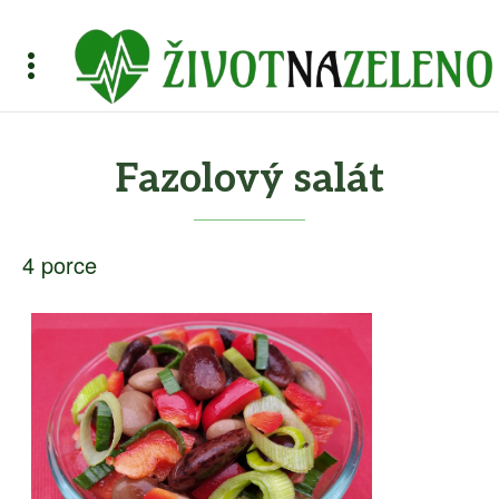
Fazolový salát
4 porce