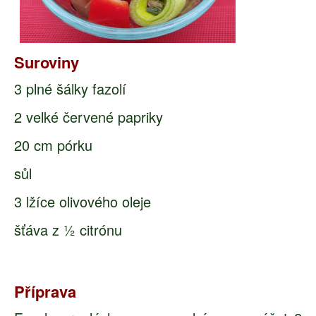
Suroviny
3 plné šálky fazolí
2 velké červené papriky
20 cm pórku
sůl
3 lžíce olivového oleje
šťáva z ½ citrónu
Příprava