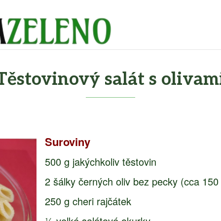
Těstovinový salát s olivam
Suroviny
500 g jakýchkoliv těstovin
2 šálky černých oliv bez pecky (cca 150
250 g cheri rajčátek
½ velké salátové okurky