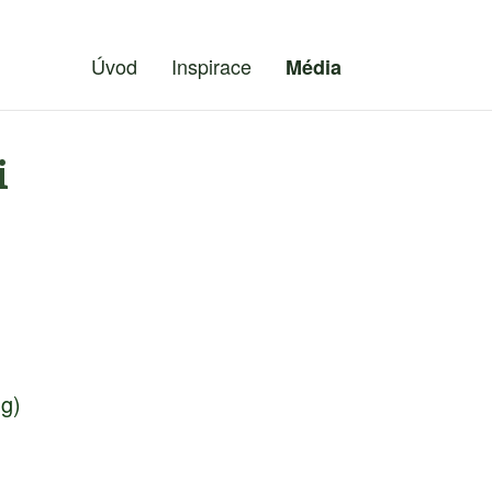
Úvod
Inspirace
Média
i
 g)