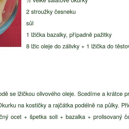
2 stroužky česneku
sůl
1 lžička bazalky, případně pažitky
8 lžic oleje do zálivky + 1 lžička do těsto
odě se lžičkou olivového oleje. Scedíme a krátce 
kurku na kostičky a rajčátka podélně na půlky. Př
blečný ocet + špetka soli + bazalka + prolisovan