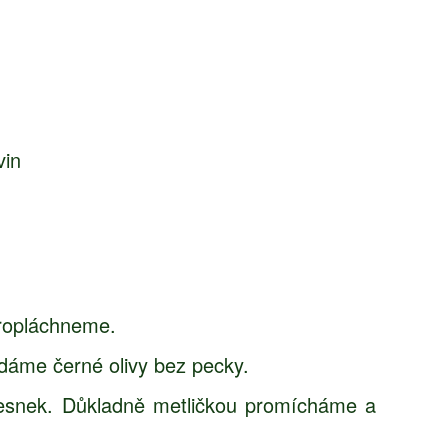
vin
propláchneme.
idáme černé olivy bez pecky.
ý česnek. Důkladně metličkou promícháme a