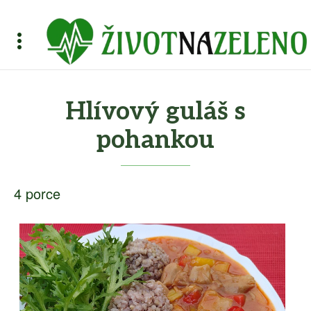
Hlívový guláš s
pohankou
4 porce