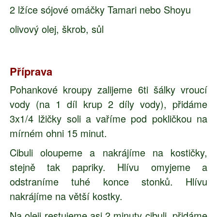
2 lžíce sójové omáčky Tamari nebo Shoyu
olivový olej, škrob, sůl
Příprava
Pohankové kroupy zalijeme 6ti šálky vroucí
vody (na 1 díl krup 2 díly vody), přidáme
3x1/4 lžičky soli a vaříme pod pokličkou na
mírném ohni 15 minut.
Cibuli oloupeme a nakrájíme na kostičky,
stejně tak papriky. Hlívu omyjeme a
odstraníme tuhé konce stonků. Hlívu
nakrájíme na větší kostky.
Na oleji restujeme asi 2 minuty cibuli, přidáme