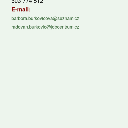
603 774 512
E-mail:
barbora.burkovicova@seznam.cz
radovan.burkovic@jobcentrum.cz