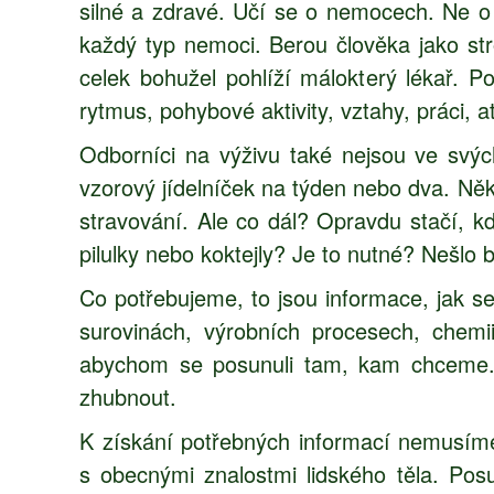
silné a zdravé. Učí se o nemocech. Ne o 
každý typ nemoci. Berou člověka jako st
celek bohužel pohlíží málokterý lékař. 
rytmus, pohybové aktivity, vztahy, práci, a
Odborníci na výživu také nejsou ve svých
vzorový jídelníček na týden nebo dva. Někte
stravování. Ale co dál? Opravdu stačí, kdy
pilulky nebo koktejly? Je to nutné? Nešlo b
Co potřebujeme, to jsou informace, jak s
surovinách, výrobních procesech, chem
abychom se posunuli tam, kam chceme. A
zhubnout.
K získání potřebných informací nemusíme
s obecnými znalostmi lidského těla. Po