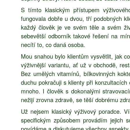
S tímto klasickým přístupem výživové
fungovala dobře u dvou, tří podobných kli
každý člověk je ve svém těle a svém živo
sebevětší odborník takové řešení na mír
necítí to, co daná osoba.
Mou snahou bylo klientům vysvětlit, jak co
výživnější variantu, ať už v obchodě, res
Bez umělých vitamínů, bílkovinných kokte
duchu pokračuji s klienty při konzultacích 
mnoho. I člověk s dokonalými stravovac
nežijí zrovna zdravě, se těší dobrému zdr
Už nejsem klasický výživový poradce. Vím
specifickým způsobem provádím jejich so
povídáme a diskutujeme všechny aspekty je