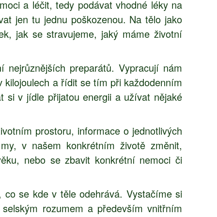
moci a léčit, tedy podávat vhodné léky na
at jen tu jednu poškozenou. Na tělo jako
ek, jak se stravujeme, jaký máme životní
ní nejrůznějších preparátů. Vypracují nám
v kilojoulech a řídit se tím při každodenním
si v jídle přijatou energii a užívat nějaké
votním prostoru, informace o jednotlivých
 my, v našem konkrétním životě změnit,
ěku, nebo se zbavit konkrétní nemoci či
 co se kde v těle odehrává. Vystačíme si
me selským rozumem a především vnitřním