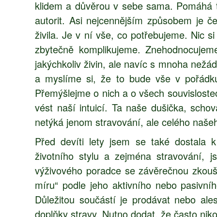
klidem a důvěrou v sebe sama. Pomáhá ta
autorit. Asi nejcennějším způsobem je č
živila. Je v ní vše, co potřebujeme. Nic 
zbytečně komplikujeme. Znehodnocujeme 
jakýchkoliv živin, ale navíc s mnoha nežád
a myslíme si, že to bude vše v pořádku
Přemýšlejme o nich a o všech souvisloste
vést naší intuicí. Ta naše dušička, schov
netýká jenom stravování, ale celého našeh
Před devíti lety jsem se také dostala 
životního stylu a zejména stravování, 
výživového poradce se závěrečnou zkoušk
míru“ podle jeho aktivního nebo pasivníh
Důležitou součástí je prodávat nebo ale
doplňky stravy. Nutno dodat, že často nikol