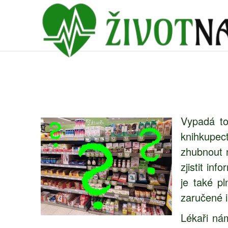
Vypadá to
knihkupec
zhubnout 
zjistit in
je také p
zaručené 
Lékaři nám