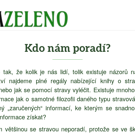
Kdo nám poradí?
 tak, že kolik je nás lidí, tolik existuje názor
tví najdeme plné regály nabízející knihy o stra
nebo jak se pomocí stravy vyléčit. Existuje mno
formace jak o samotné filozofii daného typu stravová
lný „zaručených“ informací, ke kterým se sna
informace získat?
 většinou se stravou neporadí, protože se ve škol