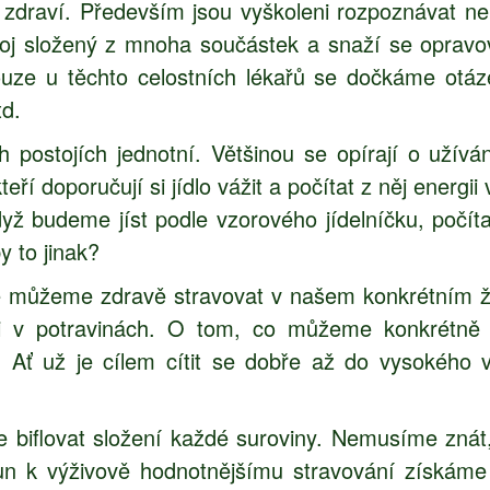
zdraví. Především jsou vyškoleni rozpoznávat ne
roj složený z mnoha součástek a snaží se opravov
Pouze u těchto celostních lékařů se dočkáme otáz
td.
 postojích jednotní. Většinou se opírají o užívá
ří doporučují si jídlo vážit a počítat z něj energii 
ž budeme jíst podle vzorového jídelníčku, počítat 
y to jinak?
e můžeme zdravě stravovat v našem konkrétním ži
ii v potravinách. O tom, co můžeme konkrétně
ť už je cílem cítit se dobře až do vysokého v
 biflovat složení každé suroviny. Nemusíme znát,
sun k výživově hodnotnějšímu stravování získá