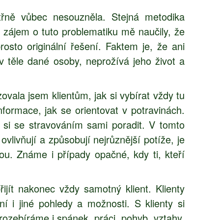
řně vůbec nesouzněla. Stejná metodika
ý zájem o tuto problematiku mě naučily, že
osto originální řešení. Faktem je, že ani
 těle dané osoby, neprožívá jeho život a
ovala jsem klientům, jak si vybírat vždy tu
nformace, jak se orientovat v potravinách.
i si se stravováním sami poradit. V tomto
ovlivňují a způsobují nejrůznější potíže, je
. Známe i případy opačné, kdy ti, kteří
ijít nakonec vždy samotný klient. Klienty
 i jiné pohledy a možnosti. S klienty si
rozebíráme i spánek, práci, pohyb, vztahy,