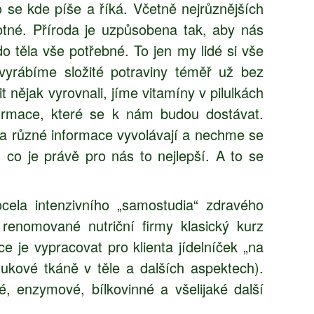
se kde píše a říká. Včetně nejrůznějších
otné. Příroda je uzpůsobena tak, aby nás
o těla vše potřebné. To jen my lidé si vše
vyrábíme složité potraviny téměř už bez
 nějak vyrovnali, jíme vitamíny v pilulkách
formace, které se k nám budou dostávat.
 a různé informace vyvolávají a nechme se
, co je právě pro nás to nejlepší. A to se
cela intenzivního „samostudia“ zdravého
renomované nutriční firmy klasický kurz
je vypracovat pro klienta jídelníček „na
tukové tkáně v těle a dalších aspektech).
, enzymové, bílkovinné a všelijaké další