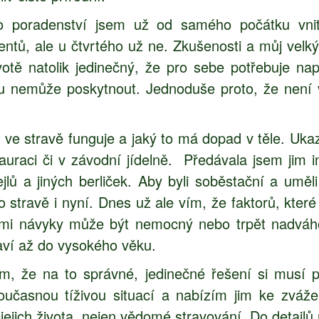
ho poradenství jsem už od samého počátku vnit
entů, ale u čtvrtého už ne. Zkušenosti a můj velk
tě natolik jedinečný, že pro sebe potřebuje napr
u nemůže poskytnout. Jednoduše proto, že není v
 ve stravě funguje a jaký to má dopad v těle. Ukaz
tauraci či v závodní jídelně. Předávala jsem jim i
jlů a jiných berliček. Aby byli soběstační a uměl
o stravě i nyní. Dnes už ale vím, že faktorů, které 
ími návyky může být nemocný nebo trpět nadváhou
aví až do vysokého věku.
, že na to správné, jedinečné řešení si musí př
učasnou tíživou situací a nabízím jim ke zvážení
jich života, nejen vědomé stravování. Do detailů 