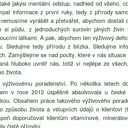
ké jakýsi mentální odstup, nadhled od všeho, co 
erpat informace z první ruky, tedy z přírody sam
si nemusíme vyrábět a přetvářet, abychom dostali d
si půdu, z jednoduchých surovin plných živin 
oucími látkami. A pak, abychom ten výživový deficit
. Sledujme tedy přírodu z blízka. Sledujme in
ch. Zamýšlejme se nad pocity, které v nás situace
aná hluboko uvnitř nás, totiž ví nejlépe ze všech
o života.
k výživovému poradenství. Po několika letech do
jsem v roce 2012 úspěšně absolvovala u české 
ou. Obsahem práce takového výživového poradce 
o způsobu života a vstupních údajů o klientovi (
spoň doporučovat klientům vitamínové, minerálové
iv čistě přírodní.