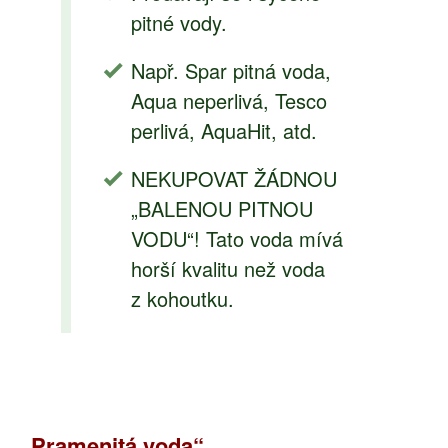
pitné vody.
Např. Spar pitná voda,
Aqua neperlivá, Tesco
perlivá, AquaHit, atd.
NEKUPOVAT ŽÁDNOU
„BALENOU PITNOU
VODU“! Tato voda mívá
horší kvalitu než voda
z kohoutku.
„Pramenitá voda“