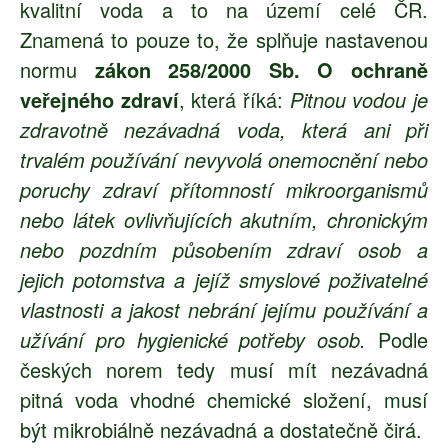
kvalitní voda a to na území celé ČR.
Znamená to pouze to, že splňuje nastavenou
normu
zákon 258/2000 Sb. O ochraně
veřejného zdraví
, která říká:
Pitnou vodou je
zdravotně nezávadná voda, která ani při
trvalém používání nevyvolá onemocnění nebo
poruchy zdraví přítomností mikroorganismů
nebo látek ovlivňujících akutním, chronickým
nebo pozdním působením zdraví osob a
jejich potomstva a jejíž smyslové poživatelné
vlastnosti a jakost nebrání jejímu používání a
užívání pro hygienické potřeby osob.
Podle
českých norem tedy musí mít nezávadná
pitná voda vhodné chemické složení, musí
být mikrobiálně nezávadná a dostatečně čirá.