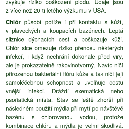
zvyšuje riziko poškození plodu. Údaje jsou
z více než 20-ti letého výzkumu v USA.
Chlór
působí potíže i při kontaktu s kůží,
v plaveckých a koupacích bazénech. Leptá
sliznice dýchacích cest a poškozuje kůži.
Chlór sice omezuje riziko přenosu některých
infekcí, i když nechrání dokonale před viry,
ale je prokazatelně rakovinotvorný. Navíc ničí
přirozenou bakteriální flóru kůže a tak ničí její
samoléčebnou schopnost a uvolňuje cestu
vnější infekci. Dráždí exematická nebo
psoriatická místa. Stav se ještě zhorší při
následném použití mýdla při mytí po návštěvě
bazénu s chlorovanou vodou, protože
kombinace chlóru a mýdla je velmi škodlivá.