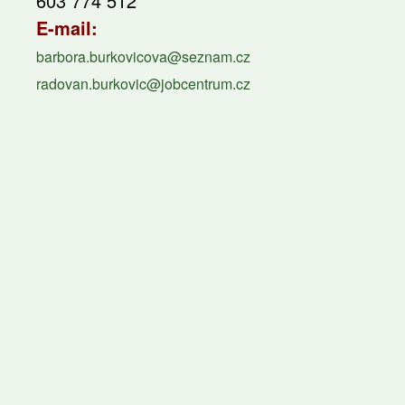
603 774 512
E-mail:
barbora.burkovicova@seznam.cz
radovan.burkovic@jobcentrum.cz