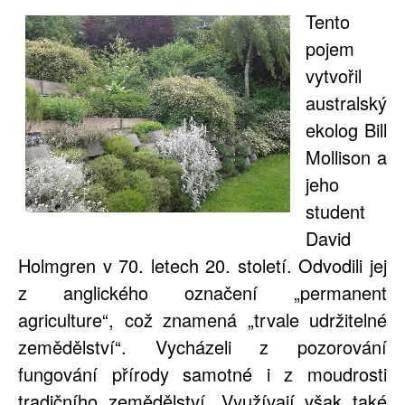
Tento
pojem
vytvořil
australský
ekolog Bill
Mollison a
jeho
student
David
Holmgren v 70. letech 20. století. Odvodili jej
z anglického označení „permanent
agriculture“, což znamená „trvale udržitelné
zemědělství“. Vycházeli z pozorování
fungování přírody samotné i z moudrosti
tradičního zemědělství. Využívají však také