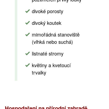
divoké porosty
divoký koutek
mimořádná stanoviště
(vlhká nebo suchá)
listnaté stromy
květiny a kvetoucí
trvalky
Hospodaření na přírodní zahradě