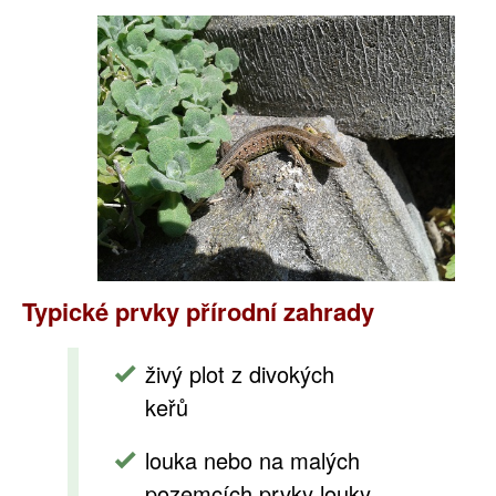
Typické prvky přírodní zahrady
živý plot z divokých
keřů
louka nebo na malých
pozemcích prvky louky