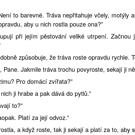
Není to barevné. Tráva nepřitahuje včely, motýly an
 opravdu, aby u nich rostla pouze ona?”
upují při jejím pěstování veliké utrpení. Začnou 
”
odobně způsobuje, že tráva roste opravdu rychle. To
 Pane. Jakmile tráva trochu povyroste, sekají ji ně
a zimu? Pro domácí zvířata?”
 nich ji hrabe a pak dává do pytlů.”
vají to?”
opak. Platí za její odvoz.”
ostla, a když roste, tak ji sekají a platí za to, aby s