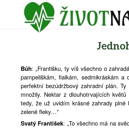
Jednoh
Bůh
: „Františku, ty víš všechno o zahrad
pampeliškám, fialkám, sedmikráskám a d
perfektní bezúdržbový zahradní plán. Ty 
množily. Nektar z dlouhotrvajících květů
tedy, že už uvidím krásné zahrady plné 
zelené fleky…”
Svatý František
: „To všechno má na svědo