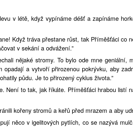
 úlevu v létě, když vypínáme déšť a zapínáme horko
ne! Když tráva přestane růst, tak Příměšťáci co nej
ačovat v sekání a odvážení.”
nechali nějaké stromy. To bylo ode mne geniální,
zim opadají a vytvoří přirozenou pokrývku, aby zad
hatily půdu. Je to přirozený cyklus života.”
. Není to tak, jak říkáte. Příměšťáci hrabou listí 
chránili kořeny stromů a keřů před mrazem a aby u
kupují něco v igelitových pytlích, co se nazývá mul