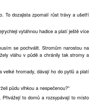
. To dozajista zpomalí růst trávy a ušetří
rychleji vytáhnou hadice a platí ještě více
 musím se pochválit. Stromům narostou na
ržely vláhu v půdě a chránily tak stromy a
na velké hromady, dávají ho do pytlů a platí
drželi půdu vlhkou a nespečenou?”
č. Přivážejí to domů a rozsypávají to místo