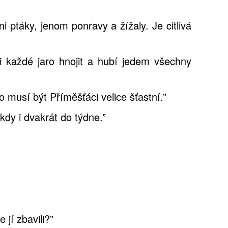
i ptáky, jenom ponravy a žížaly. Je citlivá
ji každé jaro hnojit a hubí jedem všechny
 musí být Příměšťáci velice šťastní.”
kdy i dvakrát do týdne.”
e jí zbavili?”