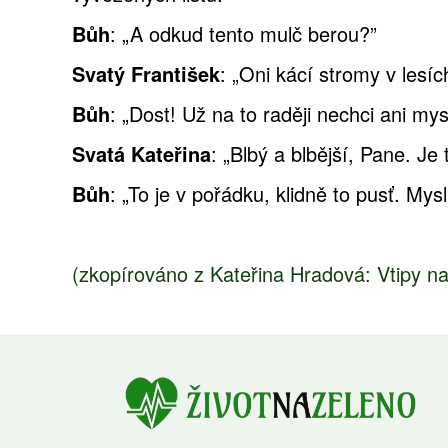
Bůh
: „A odkud tento mulč berou?”
Svatý František
: „Oni kácí stromy v lesíc
Bůh
: „Dost! Už na to raději nechci ani my
Svatá Kateřina
: „Blbý a blbější, Pane. Je
Bůh
: „To je v pořádku, klidně to pusť. Mys
(zkopírováno z Kateřina Hradová: Vtipy n