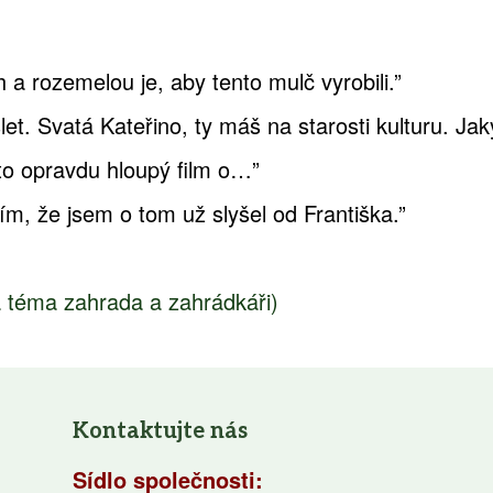
h a rozemelou je, aby tento mulč vyrobili.”
slet. Svatá Kateřino, ty máš na starosti kulturu. J
 to opravdu hloupý film o…”
lím, že jsem o tom už slyšel od Františka.”
a téma zahrada a zahrádkáři)
Kontaktujte nás
Sídlo společnosti: