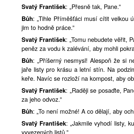
Svatý František
: „Přesně tak, Pane.”
Bůh
: „Tihle Příměšťáci musí cítit velkou
jim to hodně práce.”
Svatý František
: „Tomu nebudete věřit, Pa
peněz za vodu k zalévání, aby mohli pokr
Bůh
: „Příšerný nesmysl! Alespoň že si 
jaře listy pro krásu a letní stín. Na pod
keře. Navíc se rozloží na kompost, aby obo
Svatý František
: „Raději se posaďte, Pane
za jeho odvoz.”
Bůh
: „To není možné! A co dělají, aby o
Svatý František
: „Jakmile vyhodí listy, 
vyvezených listů.”