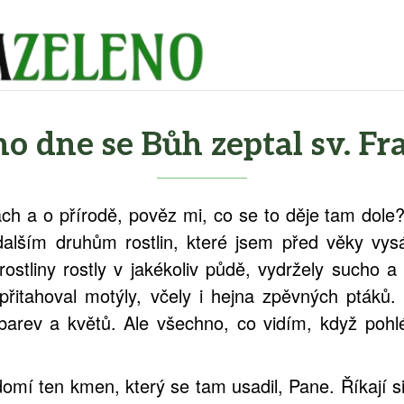
o dne se Bůh zeptal sv. Fr
ách a o přírodě, pověz mi, co se to děje tam dole?
alším druhům rostlin, které jsem před věky vys
rostliny rostly v jakékoliv půdě, vydržely sucho 
 přitahoval motýly, včely i hejna zpěvných ptáků
barev a květů. Ale všechno, co vidím, když pohl
mí ten kmen, který se tam usadil, Pane. Říkají si 