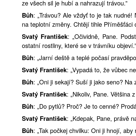
ze všech sil je hubí a nahrazují trávou.”
Bůh
: „Trávou? Ale vždyť to je tak nudné! 
na teplotní změny. Chtějí tihle Příměšťáci
Svatý František
: „Očividně, Pane. Podst
ostatní rostliny, které se v trávníku objeví.
Bůh
: „Jarní deště a teplé počasí pravděp
Svatý František
: „Vypadá to, že vůbec ne,
Bůh
: „Oni ji sekají? Suší ji jako seno? N
Svatý František
: „Nikoliv, Pane. Většina z
Bůh
: „Do pytlů? Proč? Je to cenné? Prodá
Svatý František
: „Kdepak, Pane, právě na
Bůh
: „Tak počkej chvilku: Oni ji hnojí, aby r