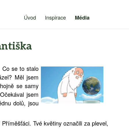
Úvod
Inspirace
Média
antiška
 Co se to stalo
ázel? Měl jsem
a hojně se samy
. Očekával jsem
édnu dolů, jsou
Příměšťáci. Tvé květiny označili za plevel,