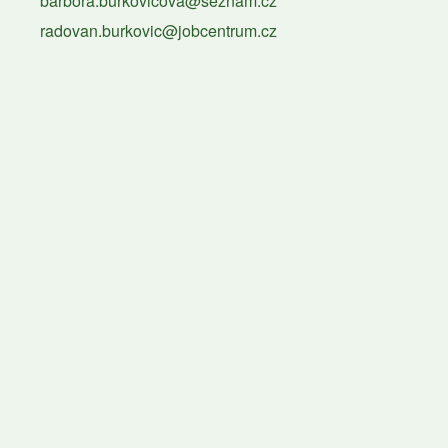
barbora.burkovicova@seznam.cz
radovan.burkovic@jobcentrum.cz