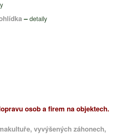
ly
ohlídka
–
detaily
 dopravu osob a firem na objektech.
ermakultuře, vyvýšených záhonech,