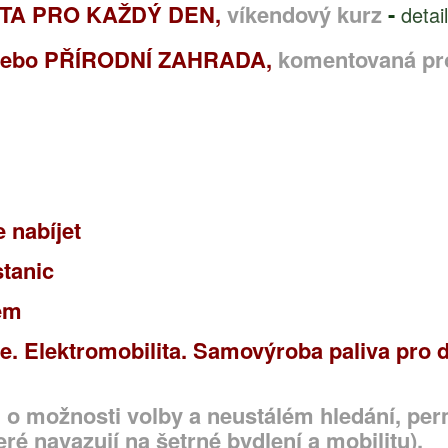
TA PRO KAŽDÝ DEN,
víkendový kurz
-
detai
ebo PŘÍRODNÍ ZAHRADA,
komentovaná pr
e nabíjet
stanic
ém
gie. Elektromobilita. Samovýroba paliva pro
a, o možnosti volby a neustálém hledání, p
eré navazují na šetrné bydlení a mobilitu).