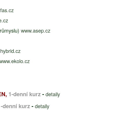
fas.cz
e.cz
průmyslu)
www.asep.cz
hybrid.cz
www.ekolo.cz
EN,
1-denní kurz
-
detaily
1-denní kurz
-
detaily