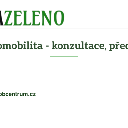
omobilita - konzultace, př
obcentrum.cz