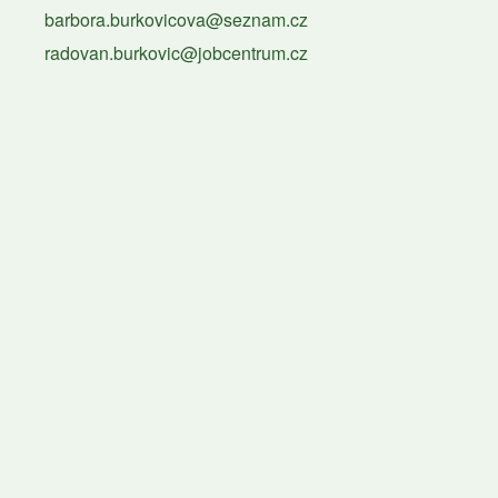
barbora.burkovicova@seznam.cz
radovan.burkovic@jobcentrum.cz