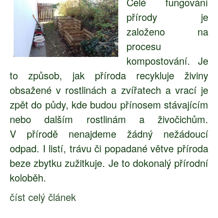
Celé fungování
přírody je
založeno na
procesu
kompostování. Je
to způsob, jak příroda recykluje živiny
obsažené v rostlinách a zvířatech a vrací je
zpět do půdy, kde budou přínosem stávajícím
nebo dalším rostlinám a živočichům.
V přírodě nenajdeme žádný nežádoucí
odpad. I listí, trávu či popadané větve příroda
beze zbytku zužitkuje. Je to dokonalý přírodní
koloběh.
číst celý článek